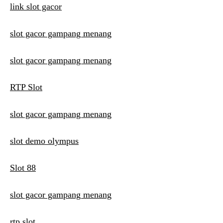
link slot gacor
slot gacor gampang menang
slot gacor gampang menang
RTP Slot
slot gacor gampang menang
slot demo olympus
Slot 88
slot gacor gampang menang
rtp slot